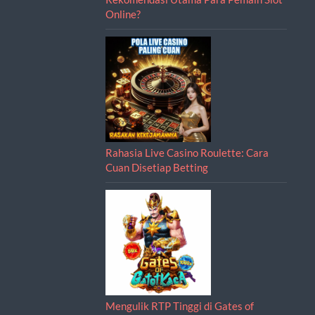
Online?
Rahasia Live Casino Roulette: Cara
Cuan Disetiap Betting
Mengulik RTP Tinggi di Gates of