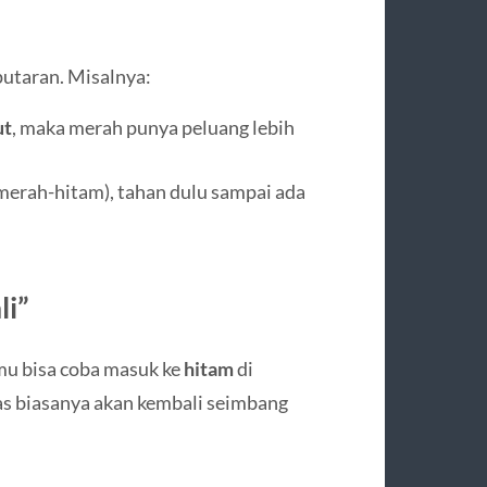
utaran. Misalnya:
ut
, maka merah punya peluang lebih
merah-hitam), tahan dulu sampai ada
li”
amu bisa coba masuk ke
hitam
di
as biasanya akan kembali seimbang