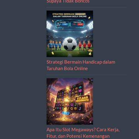
Supaya Tidak Boncos
Strategi Bermain Handicap dalam
Taruhan Bola Online
Apa Itu Slot Megaways? Cara Kerja,
Fitur, dan Potensi Kemenangan