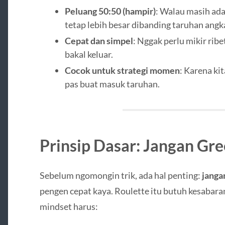
Peluang 50:50 (hampir)
: Walau masih ada
tetap lebih besar dibanding taruhan angka
Cepat dan simpel
: Nggak perlu mikir rib
bakal keluar.
Cocok untuk strategi momen
: Karena ki
pas buat masuk taruhan.
Prinsip Dasar: Jangan Gr
Sebelum ngomongin trik, ada hal penting:
janga
pengen cepat kaya. Roulette itu butuh kesabaran
mindset harus: