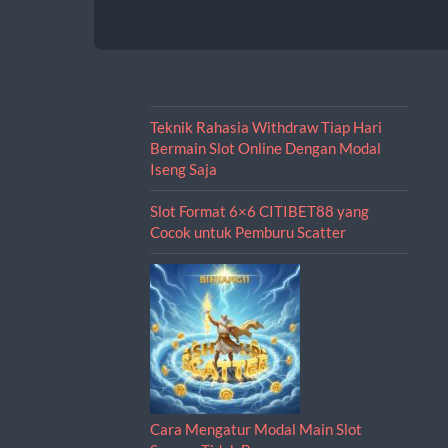
Teknik Rahasia Withdraw Tiap Hari
Bermain Slot Online Dengan Modal
Iseng Saja
Slot Format 6×6 CITIBET88 yang
Cocok untuk Pemburu Scatter
Cara Mengatur Modal Main Slot