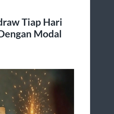
draw Tiap Hari
 Dengan Modal