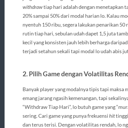
withdraw
tiap hari adalah dengan menetapkan ta
20% sampai 50% dari modal harian lo. Kalau mod
nyentuh 150 ribu, segera lakukan penarikan 50 r
rutin tiap hari, sebulan udah dapet 1,5 juta ta
kecil yang konsisten jauh lebih berharga darip
terjadi setahun sekali tapi modal lo udah abis 
2. Pilih Game dengan Volatilitas R
Banyak player yang modalnya tipis tapi maksa ma
emang jarang ngasih kemenangan, tapi sekaliny
“Withdraw Tiap Hari”, lo butuh game yang “murah
sering. Cari game yang punya frekuensi
hit
tinggi
dan terus terisi. Dengan volatilitas rendah, lo n