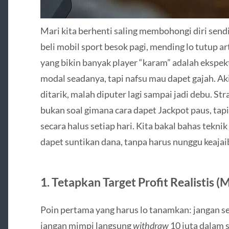
Mari kita berhenti saling membohongi diri sendir
beli mobil sport besok pagi, mending lo tutup ar
yang bikin banyak player “karam” adalah ekspek
modal seadanya, tapi nafsu mau dapet gajah. A
ditarik, malah diputer lagi sampai jadi debu. Str
bukan soal gimana cara dapet Jackpot paus, tap
secara halus setiap hari. Kita bakal bahas teknik
dapet suntikan dana, tanpa harus nunggu keajai
1. Tetapkan Target Profit Realistis 
Poin pertama yang harus lo tanamkan: jangan se
jangan mimpi langsung
withdraw
10 juta dalam s