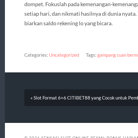
dompet. Fokuslah pada kemenangan-kemenangan k
setiap hari, dan nikmati hasilnya di dunia nyata.
biarkan saldo rekening lo yang bicara.
Categories:
Uncategorized
Tags:
gampang cuan berma
« Slot Format 6×6 CITIBET88 yang Cocok untuk Pem
© 2026
SENSASI SLOT ONLINE RESMI: BONUS HARIA