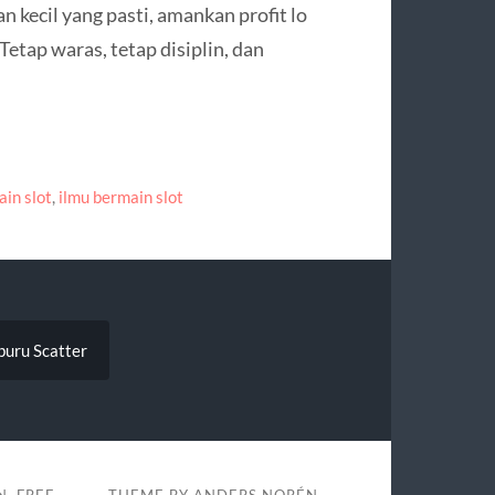
ecil yang pasti, amankan profit lo
 Tetap waras, tetap disiplin, dan
in slot
,
ilmu bermain slot
buru Scatter
N, FREE
THEME BY
ANDERS NORÉN