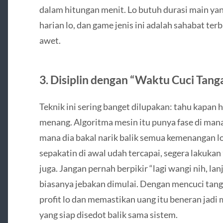
dalam hitungan menit. Lo butuh durasi main yan
harian lo, dan game jenis ini adalah sahabat ter
awet.
3. Disiplin dengan “Waktu Cuci Tang
Teknik ini sering banget dilupakan: tahu kapan ha
menang. Algoritma mesin itu punya fase di mana
mana dia bakal narik balik semua kemenangan lo.
sepakatin di awal udah tercapai, segera lakukan
juga. Jangan pernah berpikir “lagi wangi nih, lanju
biasanya jebakan dimulai. Dengan mencuci tang
profit lo dan memastikan uang itu beneran jadi m
yang siap disedot balik sama sistem.