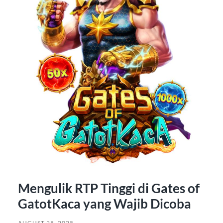
Mengulik RTP Tinggi di Gates of
GatotKaca yang Wajib Dicoba
AUGUST 28, 2025