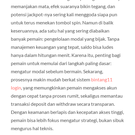
memanjakan mata, efek suaranya bikin tegang, dan
potensi jackpot-nya sering kali menggoda siapa pun
untuk terus menekan tombol spin. Namun di balik
keseruannya, ada satu hal yang sering diabaikan
banyak pemain: pengelolaan modal yang bijak. Tanpa
manajemen keuangan yang tepat, saldo bisa ludes
hanya dalam hitungan menit. Karena itu, penting bagi
pemain untuk memulai dari langkah paling dasar:
mengatur modal sebelum bermain. Sekarang,
prosesnya makin mudah berkat sistem
bintang11
login
, yang memungkinkan pemain mengakses akun
dengan cepat tanpa proses rumit, sekaligus memantau
transaksi deposit dan withdraw secara transparan.
Dengan keamanan berlapis dan kecepatan akses tinggi,
pemain bisa lebih fokus mengatur strategi, bukan sibuk
mengurus hal teknis.