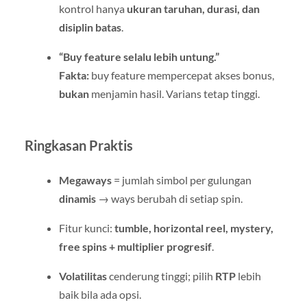
kontrol hanya
ukuran taruhan, durasi, dan
disiplin batas
.
“Buy feature selalu lebih untung.”
Fakta:
buy feature mempercepat akses bonus,
bukan
menjamin hasil. Varians tetap tinggi.
Ringkasan Praktis
Megaways
= jumlah simbol per gulungan
dinamis
→ ways berubah di setiap spin.
Fitur kunci:
tumble, horizontal reel, mystery,
free spins + multiplier progresif
.
Volatilitas
cenderung tinggi; pilih
RTP
lebih
baik bila ada opsi.