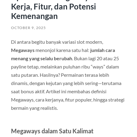
Kerja, Fitur, dan Potensi
Kemenangan
OCTOBER 9, 2025
Di antara begitu banyak variasi slot modern,
Megaways
menonjol karena satu hal:
jumlah cara
menang yang selalu berubah
. Bukan lagi 20 atau 25
payline tetap, melainkan puluhan ribu “ways” dalam
satu putaran. Hasilnya? Permainan terasa lebih
dinamis, dengan kejutan yang lebih sering—terutama
saat bonus aktif. Artikel ini membahas definisi
Megaways, cara kerjanya, fitur populer, hingga strategi
bermain yang realistis.
Megaways dalam Satu Kalimat