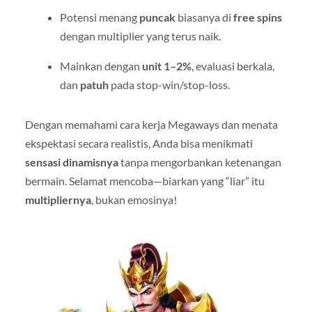
Potensi menang
puncak
biasanya di
free spins
dengan multiplier yang terus naik.
Mainkan dengan
unit 1–2%
, evaluasi berkala,
dan
patuh
pada stop-win/stop-loss.
Dengan memahami cara kerja Megaways dan menata
ekspektasi secara realistis, Anda bisa menikmati
sensasi dinamisnya
tanpa mengorbankan ketenangan
bermain. Selamat mencoba—biarkan yang “liar” itu
multipliernya
, bukan emosinya!