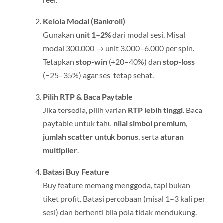
Kelola Modal (Bankroll)
Gunakan
unit 1–2%
dari modal sesi. Misal
modal 300.000 → unit 3.000–6.000 per spin.
Tetapkan
stop-win
(+20–40%) dan
stop-loss
(−25–35%) agar sesi tetap sehat.
Pilih RTP & Baca Paytable
Jika tersedia, pilih varian
RTP lebih tinggi
. Baca
paytable untuk tahu
nilai simbol premium
,
jumlah scatter untuk bonus
, serta
aturan
multiplier
.
Batasi Buy Feature
Buy feature memang menggoda, tapi bukan
tiket profit. Batasi percobaan (misal 1–3 kali per
sesi) dan berhenti bila pola tidak mendukung.