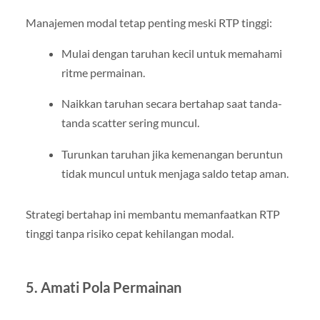
Manajemen modal tetap penting meski RTP tinggi:
Mulai dengan taruhan kecil untuk memahami
ritme permainan.
Naikkan taruhan secara bertahap saat tanda-
tanda scatter sering muncul.
Turunkan taruhan jika kemenangan beruntun
tidak muncul untuk menjaga saldo tetap aman.
Strategi bertahap ini membantu memanfaatkan RTP
tinggi tanpa risiko cepat kehilangan modal.
5. Amati Pola Permainan