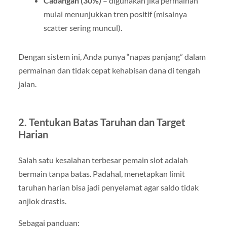
Cadangan (30%)
– digunakan jika permainan
mulai menunjukkan tren positif (misalnya
scatter sering muncul).
Dengan sistem ini, Anda punya “napas panjang” dalam
permainan dan tidak cepat kehabisan dana di tengah
jalan.
2. Tentukan Batas Taruhan dan Target
Harian
Salah satu kesalahan terbesar pemain slot adalah
bermain tanpa batas. Padahal, menetapkan limit
taruhan harian bisa jadi penyelamat agar saldo tidak
anjlok drastis.
Sebagai panduan: