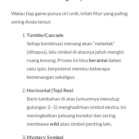
Walau tiap game punya ciri unik, inilah fitur yang paling
sering Anda temui:
Tumble/Cascade
Setiap kombinasi menang akan “meledak”
(dihapus), lalu simbol di atasnya jatuh mengisi
ruang kosong. Proses ini bisa
berantai
dalam
satu spin, berpotensi memicu beberapa
kemenangan sekaligus.
Horizontal (Top) Reel
Baris tambahan di atas (umumnya menutup
gulungan 2–5) menghadirkan simbol ekstra. Ini
meningkatkan peluang koneksi dan sering
membawa
wild
atau simbol penting lain.
Mystery Symbol