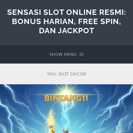
SENSASI SLOT ONLINE RESMI:
BONUS HARIAN, FREE SPIN,
DAN JACKPOT
SHOW MENU
TAG:
SLOT GACOR