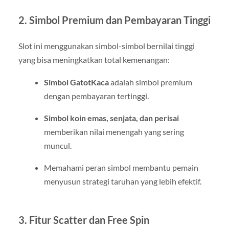
2. Simbol Premium dan Pembayaran Tinggi
Slot ini menggunakan simbol-simbol bernilai tinggi
yang bisa meningkatkan total kemenangan:
Simbol GatotKaca
adalah simbol premium
dengan pembayaran tertinggi.
Simbol koin emas, senjata, dan perisai
memberikan nilai menengah yang sering
muncul.
Memahami peran simbol membantu pemain
menyusun strategi taruhan yang lebih efektif.
3. Fitur Scatter dan Free Spin