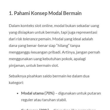
1. Pahami Konsep Modal Bermain
Dalam konteks slot online, modal bukan sekadar uang
yang disiapkan untuk bermain, tapi juga representasi
dari
risk tolerance
pemain. Modal yang ideal adalah
dana yang benar-benar siap “hilang” tanpa
mengganggu keuangan pribadi. Artinya, jangan pernah
menggunakan uang kebutuhan pokok, apalagi
pinjaman, untuk bermain slot.
Sebaiknya pisahkan saldo bermain ke dalam dua
kategori:
Modal utama (70%)
– digunakan untuk putaran
reguler atau taruhan stabil.