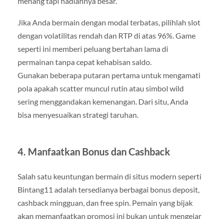
menang tapi hadiahnya besar.
Jika Anda bermain dengan modal terbatas, pilihlah slot
dengan volatilitas rendah dan RTP di atas 96%. Game
seperti ini memberi peluang bertahan lama di
permainan tanpa cepat kehabisan saldo.
Gunakan beberapa putaran pertama untuk mengamati
pola apakah scatter muncul rutin atau simbol wild
sering menggandakan kemenangan. Dari situ, Anda
bisa menyesuaikan strategi taruhan.
4. Manfaatkan Bonus dan Cashback
Salah satu keuntungan bermain di situs modern seperti
Bintang11 adalah tersedianya berbagai bonus deposit,
cashback mingguan, dan free spin. Pemain yang bijak
akan memanfaatkan promosi ini bukan untuk mengejar