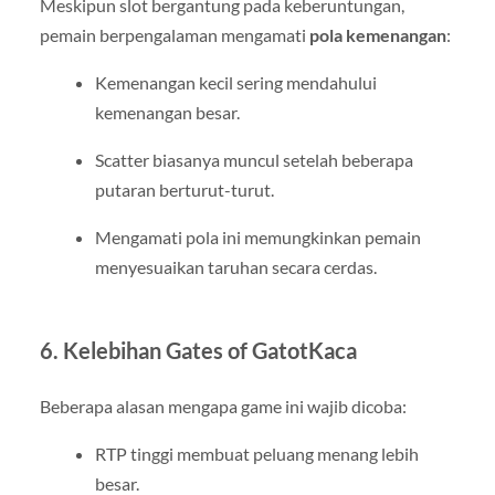
Meskipun slot bergantung pada keberuntungan,
pemain berpengalaman mengamati
pola kemenangan
:
Kemenangan kecil sering mendahului
kemenangan besar.
Scatter biasanya muncul setelah beberapa
putaran berturut-turut.
Mengamati pola ini memungkinkan pemain
menyesuaikan taruhan secara cerdas.
6. Kelebihan Gates of GatotKaca
Beberapa alasan mengapa game ini wajib dicoba:
RTP tinggi membuat peluang menang lebih
besar.