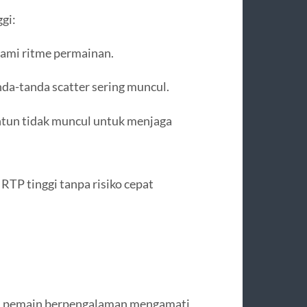
gi:
ami ritme permainan.
da-tanda scatter sering muncul.
tun tidak muncul untuk menjaga
TP tinggi tanpa risiko cepat
n, pemain berpengalaman mengamati