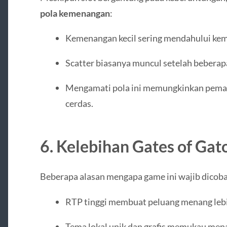
pola kemenangan
:
Kemenangan kecil sering mendahului ke
Scatter biasanya muncul setelah beberap
Mengamati pola ini memungkinkan pemai
cerdas.
6. Kelebihan Gates of Ga
Beberapa alasan mengapa game ini wajib dicoba
RTP tinggi membuat peluang menang lebi
Tema lokal unik dan grafis memukau me