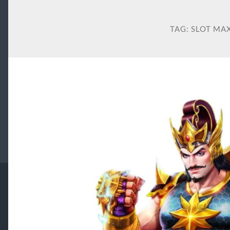
TAG:
SLOT MA