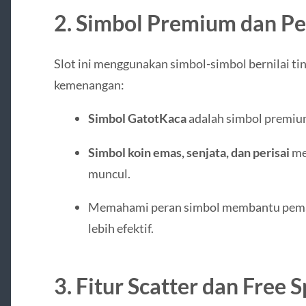
2. Simbol Premium dan P
Slot ini menggunakan simbol-simbol bernilai ti
kemenangan:
Simbol GatotKaca
adalah simbol premiu
Simbol koin emas, senjata, dan perisai
me
muncul.
Memahami peran simbol membantu pemai
lebih efektif.
3. Fitur Scatter dan Free S