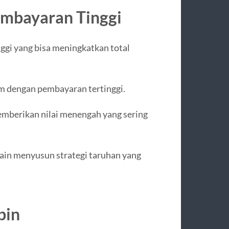
embayaran Tinggi
nggi yang bisa meningkatkan total
m dengan pembayaran tertinggi.
mberikan nilai menengah yang sering
n menyusun strategi taruhan yang
pin