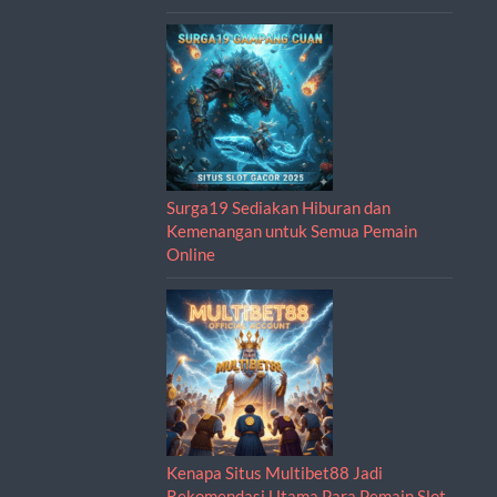
Surga19 Sediakan Hiburan dan
Kemenangan untuk Semua Pemain
Online
Kenapa Situs Multibet88 Jadi
Rekomendasi Utama Para Pemain Slot