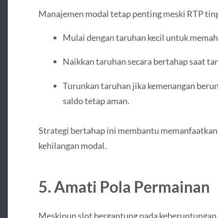
Manajemen modal tetap penting meski RTP ting
Mulai dengan taruhan kecil untuk memah
Naikkan taruhan secara bertahap saat tan
Turunkan taruhan jika kemenangan berun
saldo tetap aman.
Strategi bertahap ini membantu memanfaatkan R
kehilangan modal.
5. Amati Pola Permainan
Meskipun slot bergantung pada keberuntunga